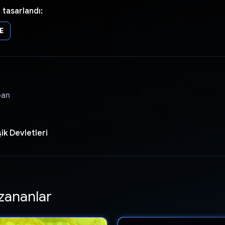
 tasarlandı:
E
pan
ik Devletleri
zananlar