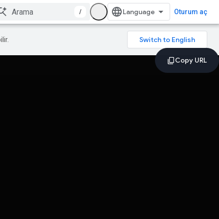
/
Oturum aç
lir.