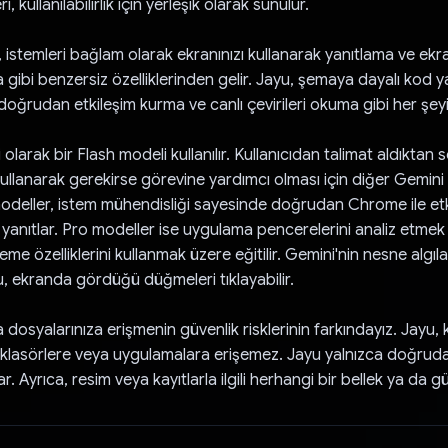
i, kullanılabilirlik için yerleşik olarak sunulur.
 istemleri bağlam olarak ekranınızı kullanarak yanıtlama ve ekr
 gibi benzersiz özelliklerinden gelir. Jayu, şemaya dayalı kod 
oğrudan etkileşim kurma ve canlı çevirileri okuma gibi her şeyi 
larak bir Flash modeli kullanılır. Kullanıcıdan talimat aldıktan
 kullanarak gerekirse görevine yardımcı olması için diğer Gemini
 modeller, istem mühendisliği sayesinde doğrudan Chrome ile etk
rı yanıtlar. Pro modeller ise uygulama pencerelerini analiz etmek
me özelliklerini kullanmak üzere eğitilir. Gemini'nin nesne algıla
, ekranda gördüğü düğmeleri tıklayabilir.
 dosyalarınıza erişmenin güvenlik risklerinin farkındayız. Jayu,
klasörlere veya uygulamalara erişemez. Jayu yalnızca doğruda
r. Ayrıca, resim veya kayıtlarla ilgili herhangi bir bellek ya da 