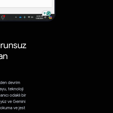
orunsuz
tan
 eden devrim
Jayu, teknoloji
anıcı odaklı bir
ayüz ve Gemini
okuma ve jest