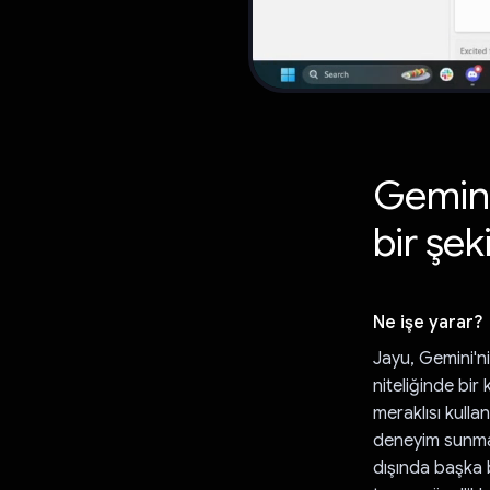
Gemini 
bir şek
Ne işe yarar?
Jayu, Gemini'ni
niteliğinde bir 
meraklısı kullan
deneyim sunmak
dışında başka