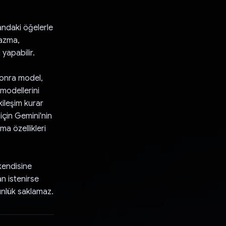
andaki öğelerle
yazma,
yapabilir.
 sonra model,
 modellerini
ileşim kurar
 için Gemini'nin
ma özellikleri
 kendisine
n istenirse
günlük saklamaz.