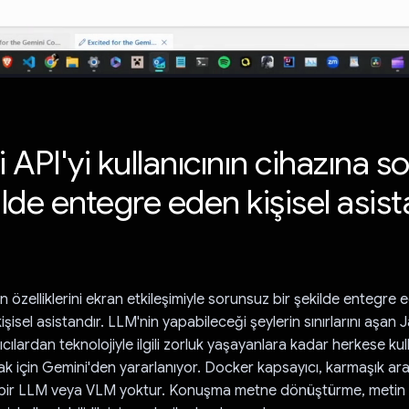
API'yi kullanıcının cihazına s
ilde entegre eden kişisel asis
n özelliklerini ekran etkileşimiyle sorunsuz bir şekilde entegre
kişisel asistandır. LLM'nin yapabileceği şeylerin sınırlarını aşan 
ıcılardan teknolojiyle ilgili zorluk yaşayanlara kadar herkese kull
 için Gemini'den yararlanıyor. Docker kapsayıcı, karmaşık ar
 bir LLM veya VLM yoktur. Konuşma metne dönüştürme, metin 