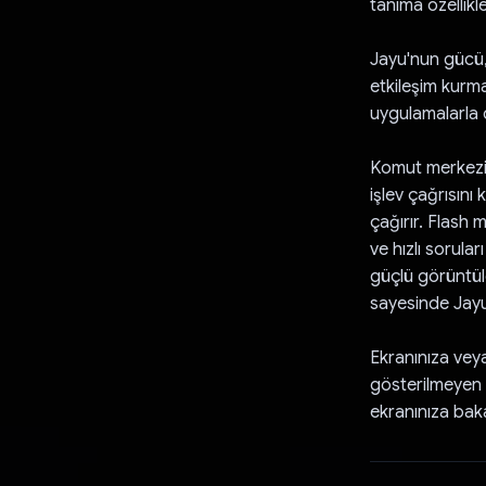
tanıma özellikler
Jayu'nun gücü,
etkileşim kurma
uygulamalarla d
Komut merkezi o
işlev çağrısını
çağırır. Flash
ve hızlı sorula
güçlü görüntüle
sayesinde Jayu
Ekranınıza veya
gösterilmeyen 
ekranınıza baka