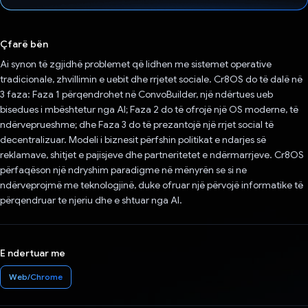
Votuar!
Çfarë bën
Ai synon të zgjidhë problemet që lidhen me sistemet operative
tradicionale, zhvillimin e uebit dhe rrjetet sociale. Cr8OS do të dalë në
3 faza: Faza 1 përqendrohet në ConvoBuilder, një ndërtues ueb
bisedues i mbështetur nga AI; Faza 2 do të ofrojë një OS moderne, të
ndërveprueshme; dhe Faza 3 do të prezantojë një rrjet social të
decentralizuar. Modeli i biznesit përfshin politikat e ndarjes së
reklamave, shitjet e pajisjeve dhe partneritetet e ndërmarrjeve. Cr8OS
përfaqëson një ndryshim paradigme në mënyrën se si ne
ndërveprojmë me teknologjinë, duke ofruar një përvojë informatike të
përqendruar te njeriu dhe e shtuar nga AI.
E ndertuar me
Web/Chrome