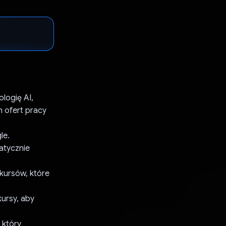
logię AI,
 ofert pracy
le.
atycznie
 kursów, które
kursy, aby
 który