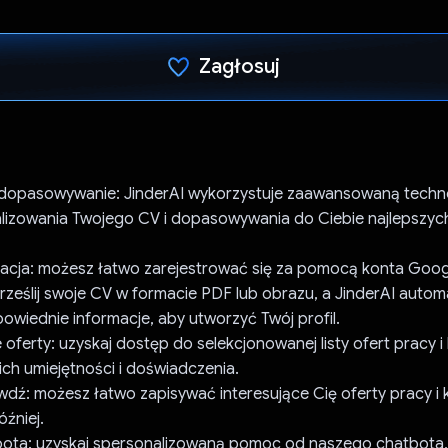
Zagłosuj
Głos oddany
e dopasowywanie: JinderAI wykorzystuje zaawansowaną techno
alizowania Twojego CV i dopasowywania do Ciebie najlepszych
tracja: możesz łatwo zarejestrować się za pomocą konta Goog
prześlij swoje CV w formacie PDF lub obrazu, a JinderAI autom
wiednie informacje, aby utworzyć Twój profil.
ferty: uzyskaj dostęp do selekcjonowanej listy ofert pracy i
ch umiejętności i doświadczenia.
awdź: możesz łatwo zapisywać interesujące Cię oferty pracy i 
óźniej.
ota: uzyskaj spersonalizowaną pomoc od naszego chatbota,