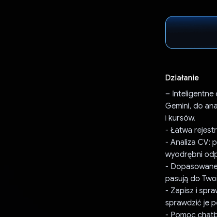
Działanie
– Inteligentn
Gemini, do an
i kursów.
- Łatwa rejes
- Analiza CV: 
wyodrębni odpo
- Dopasowane o
pasują do Twoi
- Zapisz i spr
sprawdzić je p
- Pomoc chatb