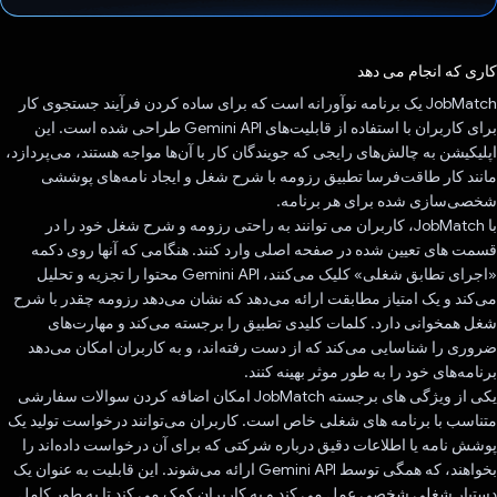
رای داد!
کاری که انجام می دهد
JobMatch یک برنامه نوآورانه است که برای ساده کردن فرآیند جستجوی کار
برای کاربران با استفاده از قابلیت‌های Gemini API طراحی شده است. این
اپلیکیشن به چالش‌های رایجی که جویندگان کار با آن‌ها مواجه هستند، می‌پردازد،
مانند کار طاقت‌فرسا تطبیق رزومه با شرح شغل و ایجاد نامه‌های پوششی
شخصی‌سازی شده برای هر برنامه.
با JobMatch، کاربران می توانند به راحتی رزومه و شرح شغل خود را در
قسمت های تعیین شده در صفحه اصلی وارد کنند. هنگامی که آنها روی دکمه
«اجرای تطابق شغلی» کلیک می‌کنند، Gemini API محتوا را تجزیه و تحلیل
می‌کند و یک امتیاز مطابقت ارائه می‌دهد که نشان می‌دهد رزومه چقدر با شرح
شغل همخوانی دارد. کلمات کلیدی تطبیق را برجسته می‌کند و مهارت‌های
ضروری را شناسایی می‌کند که از دست رفته‌اند، و به کاربران امکان می‌دهد
برنامه‌های خود را به طور موثر بهینه کنند.
یکی از ویژگی های برجسته JobMatch امکان اضافه کردن سوالات سفارشی
متناسب با برنامه های شغلی خاص است. کاربران می‌توانند درخواست تولید یک
پوشش نامه یا اطلاعات دقیق درباره شرکتی که برای آن درخواست داده‌اند را
بخواهند، که همگی توسط Gemini API ارائه می‌شوند. این قابلیت به عنوان یک
دستیار شغلی شخصی عمل می کند و به کاربران کمک می کند تا به طور کامل