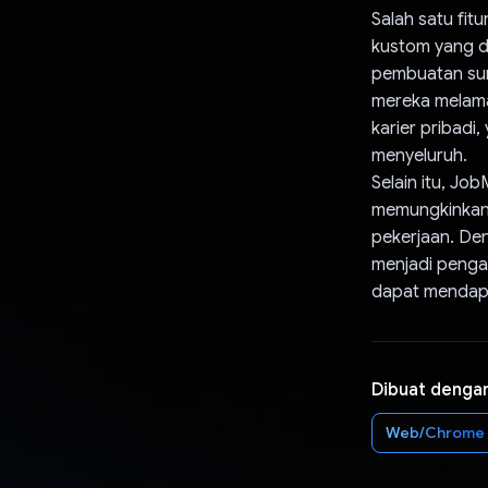
Salah satu fi
kustom yang d
pembuatan sur
mereka melamar
karier pribad
menyeluruh.
Selain itu, J
memungkinkan
pekerjaan. De
menjadi pengal
dapat mendapa
Dibuat denga
Web/Chrome