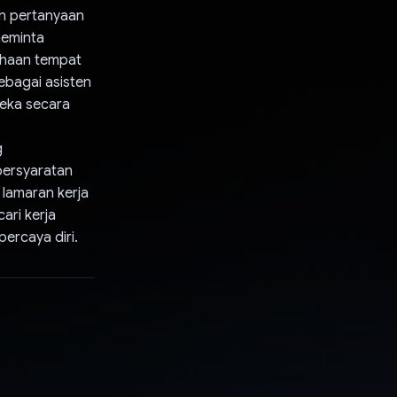
n pertanyaan
meminta
ahaan tempat
ebagai asisten
eka secara
g
ersyaratan
lamaran kerja
ari kerja
ercaya diri.