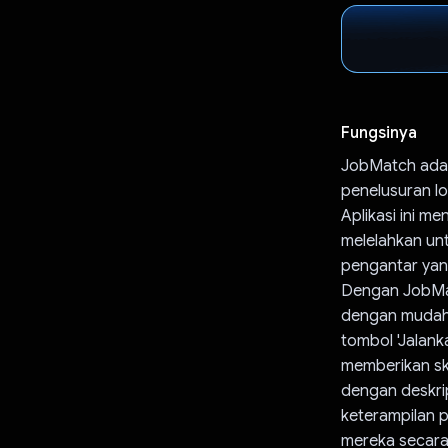
Fungsinya
JobMatch adal
penelusuran 
Aplikasi ini m
melelahkan un
pengantar yang
Dengan JobMa
dengan mudah 
tombol 'Jalan
memberikan sk
dengan deskrip
keterampilan 
mereka secara 