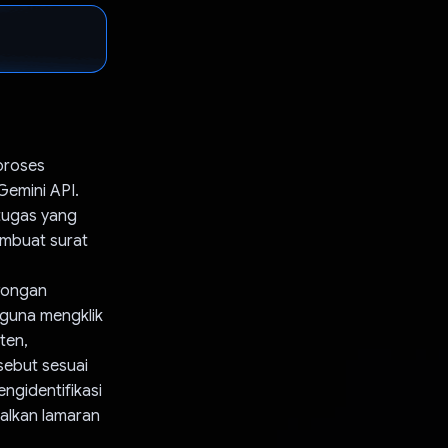
proses
emini API.
 tugas yang
mbuat surat
wongan
guna mengklik
ten,
ebut sesuai
ngidentifikasi
alkan lamaran