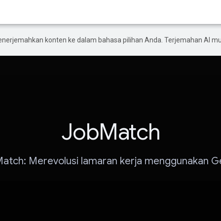
enerjemahkan konten ke dalam bahasa pilihan Anda. Terjemahan AI 
JobMatch
atch: Merevolusi lamaran kerja menggunakan G