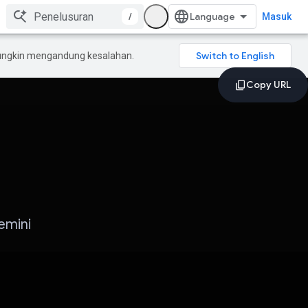
/
Masuk
mungkin mengandung kesalahan.
emini