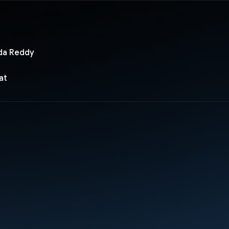
da Reddy
at