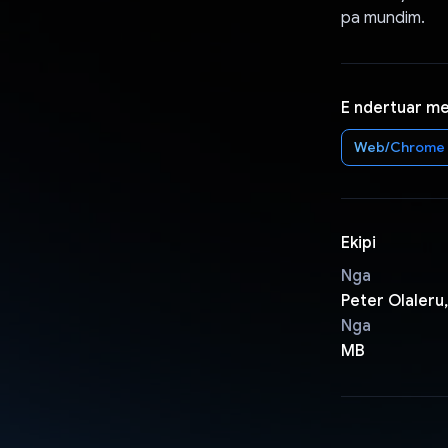
pa mundim.
E ndertuar m
Web/Chrome
Ekipi
Nga
Peter Olaleru
Nga
MB