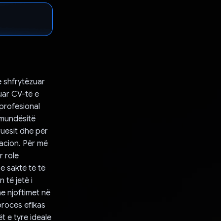
e shfrytëzuar
uar CV-të e
 profesional
 mundësitë
ruesit dhe për
kacion. Për më
r role
e saktë të të
 të jetë i
e njoftimet në
proces efikas
t e tyre ideale