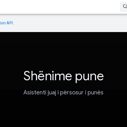
ion API
.
Shënime pune
Asistenti juaj i përsosur i punës