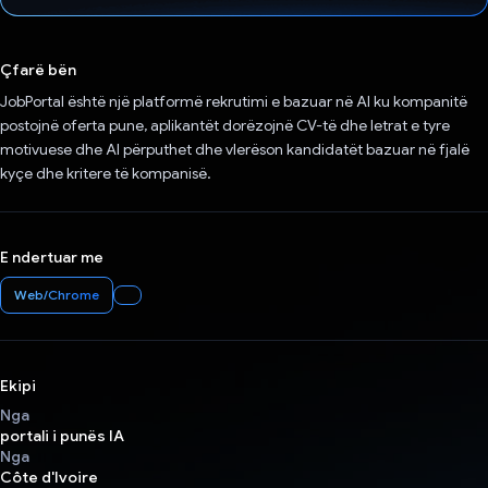
Votuar!
Çfarë bën
JobPortal është një platformë rekrutimi e bazuar në AI ku kompanitë
postojnë oferta pune, aplikantët dorëzojnë CV-të dhe letrat e tyre
motivuese dhe AI ​​përputhet dhe vlerëson kandidatët bazuar në fjalë
kyçe dhe kritere të kompanisë.
E ndertuar me
Web/Chrome
Ekipi
Nga
portali i punës IA
Nga
Côte d'Ivoire