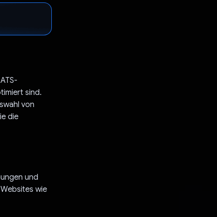
 ATS-
imiert sind.
uswahl von
e die
hnungen und
 Websites wie