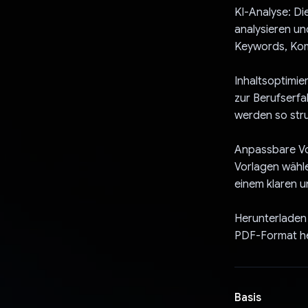
KI-Analyse: Di
analysieren un
Keywords, Kom
Inhaltsoptimie
zur Berufserfa
werden so stru
Anpassbare Vo
Vorlagen wähle
einem klaren u
Herunterladen 
PDF-Format her
Basis