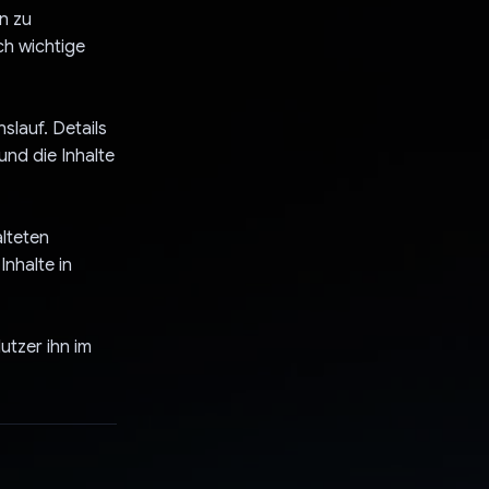
n zu
ch wichtige
slauf. Details
nd die Inhalte
lteten
Inhalte in
utzer ihn im