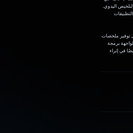
لتلخيص اليدوي.
التطبيقات
من خلال توفير ملخصات
لواجهة برمجة
 أيضًا في إثراء