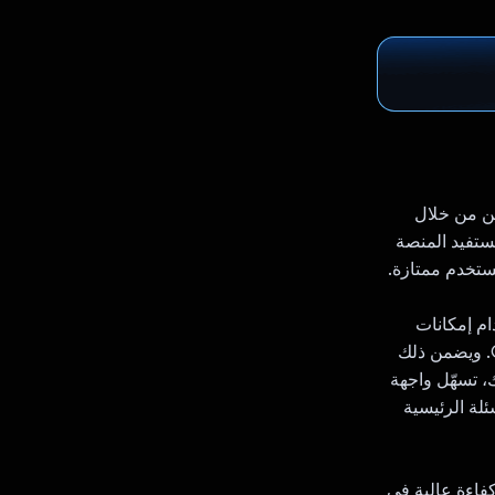
حثين من خلال
ستفيد المنصة
ام إمكانات
معالجة اللغة الطبيعية (NLP) المتقدّمة التي تقدّمها واجهة برمجة التطبيقات Gemini API. ويضمن ذلك
، تسهّل واجهة
والأسئلة الرئيسية
Gemi، يضمن John-Kisomo دقة عالية وكفاءة عالية في