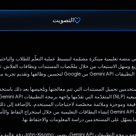
التصويت
تم التصويت.
John-Kisom هي منصة تعليمية مبتكرة مصمّمة لتبسيط عملية التعلّم للطلاب والبا
ع وسهل الاستيعاب من خلال ملخّصات المستندات وبطاقات الفلاش. ت
وظائفها وتقديم تجربة مستخدم ممتازة.
ستخدمين تحميل المستندات التي تتم معالجتها وتلخيصها بعد ذلك باستخد
يقة وموجزة وملائمة مخصّصة لاحتياجات المستخدم. بالإضافة إلى ذلك
برمجة التطبيقات Gemini API إنشاء البطاقات التعليمية من خلال استخراج النقاط 
 يسهّل على المستخدمين دراسة المعلومات والاحتفاظ بها.
من خلال دمج واجهة برمجة التطبيقات ni API