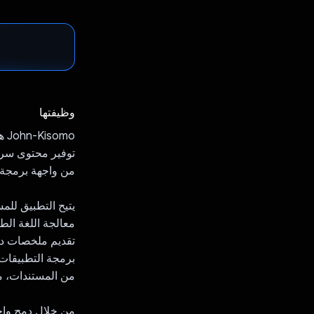
وظيفتها
‫o
توفير محتوى سري
من واجهة برمجة التطبيقات Gemini API من Google لتحسين 
يتيح التطبيق للم
تقديم ملخصات دق
من المستندات، ما