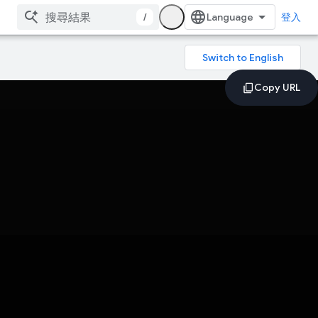
/
登入
。