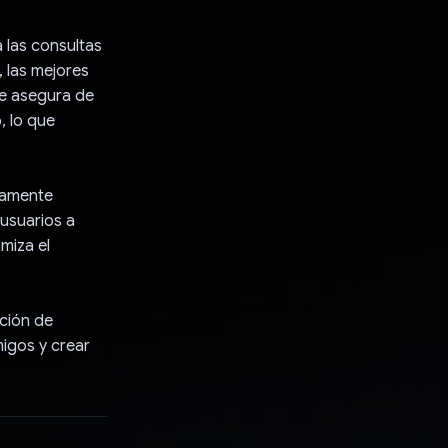
 las consultas
, las mejores
 se asegura de
, lo que
camente
 usuarios a
imiza el
ación de
igos y crear