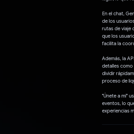
En el chat, Ge
de los usuario
rutas de viaje 
que los usuari
facilita la coo
Además, la AP
detalles como 
dividir rápidam
proceso de liq
"Únete a mí" us
eventos, lo qu
experiencias 