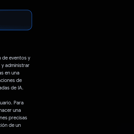
n de eventos y
 y administrar
as en una
aciones de
adas de IA.
uario. Para
 hacer una
ones precisas
ción de un