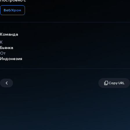
Построено с
Веб/Хром
Команда
К
Бьянка
От
Индонезия