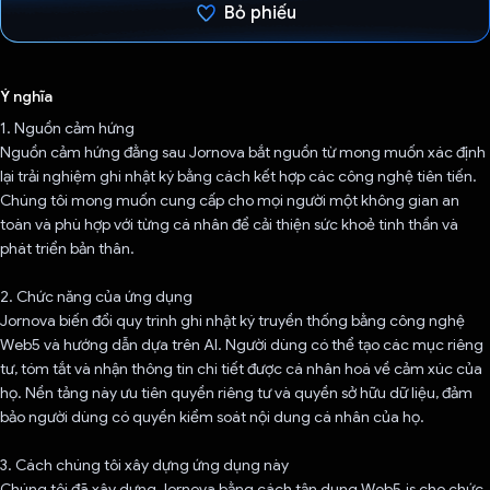
Bỏ phiếu
Đã bình chọn!
Ý nghĩa
1. Nguồn cảm hứng
Nguồn cảm hứng đằng sau Jornova bắt nguồn từ mong muốn xác định
lại trải nghiệm ghi nhật ký bằng cách kết hợp các công nghệ tiên tiến.
Chúng tôi mong muốn cung cấp cho mọi người một không gian an
toàn và phù hợp với từng cá nhân để cải thiện sức khoẻ tinh thần và
phát triển bản thân.
2. Chức năng của ứng dụng
Jornova biến đổi quy trình ghi nhật ký truyền thống bằng công nghệ
Web5 và hướng dẫn dựa trên AI. Người dùng có thể tạo các mục riêng
tư, tóm tắt và nhận thông tin chi tiết được cá nhân hoá về cảm xúc của
họ. Nền tảng này ưu tiên quyền riêng tư và quyền sở hữu dữ liệu, đảm
bảo người dùng có quyền kiểm soát nội dung cá nhân của họ.
3. Cách chúng tôi xây dựng ứng dụng này
Chúng tôi đã xây dựng Jornova bằng cách tận dụng Web5.js cho chức