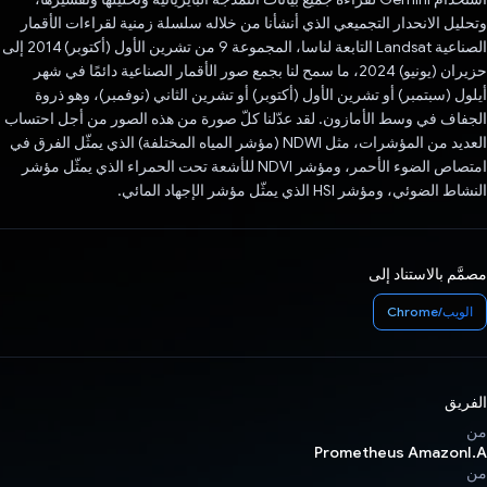
وتحليل الانحدار التجميعي الذي أنشأنا من خلاله سلسلة زمنية لقراءات الأقمار
الصناعية Landsat التابعة لناسا، المجموعة 9 من تشرين الأول (أكتوبر) 2014 إلى
حزيران (يونيو) 2024، ما سمح لنا بجمع صور الأقمار الصناعية دائمًا في شهر
أيلول (سبتمبر) أو تشرين الأول (أكتوبر) أو تشرين الثاني (نوفمبر)، وهو ذروة
الجفاف في وسط الأمازون. لقد عدّلنا كلّ صورة من هذه الصور من أجل احتساب
العديد من المؤشرات، مثل NDWI (مؤشر المياه المختلفة) الذي يمثّل الفرق في
امتصاص الضوء الأحمر، ومؤشر NDVI للأشعة تحت الحمراء الذي يمثّل مؤشر
النشاط الضوئي، ومؤشر HSI الذي يمثّل مؤشر الإجهاد المائي.
مصمَّم بالاستناد إلى
الويب/Chrome
الفريق
من
Prometheus AmazonI.A
من