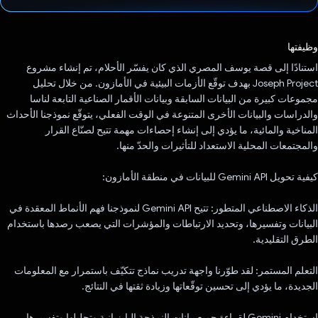
تم التصويت.
وظيفتها
استنادًا إلى قصة يوسف المصري الذي كان يفسّر الأحلام، تم إنشاء مشروع
Joseph Project بهدف توقّع الأزمات البيئية في الأمازون. من خلال تحليل
مجموعات كبيرة من البيانات السابقة وبيانات الأقمار الصناعية التابعة لناسا
والدراسات والبيانات الأخرى المتنوعة في الوقت الفعلي، يتوقّع نموذجنا الأحداث
المناخية والمائية، ما يؤدي إلى إنشاء إحصاءات مهمة تتيح لصنّاع القرار
والمجتمعات المحلية الاستعداد للتأثيرات والحدّ منها.
كيفية تحويل Gemini API للبيانات في منطقة الأمازون:
الذكاء الاصطناعي المتطور: تتيح Gemini API لنموذجنا فهم الأنماط المعقدة في
البيانات وتفسيرها، وتحديد الارتباطات والمؤشرات التي يصعب رصدها باستخدام
الطرق التقليدية.
التعلم المستمر: لقد طوّرنا واجهة تدريب نماذج تتكيّف باستمرار مع المعلومات
الجديدة، ما يؤدي إلى تحسين توقّعاتها وزيادة ثقتها في النتائج.
استخدام Gemini لقراءة جميع بيانات النمذجة البايزيانية وتحليلها وتفسيرها،