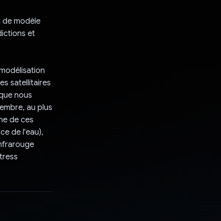
t de modèle
ictions et
 modélisation
 satellitaires
 que nous
vembre, au plus
ne de ces
ce de l'eau),
infrarouge
stress