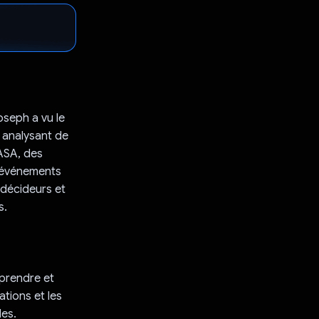
Joseph a vu le
n analysant de
ASA, des
s événements
 décideurs et
s.
mprendre et
ations et les
les.