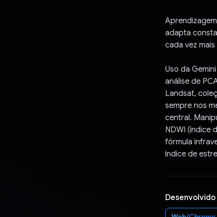
Aprendizagem 
adapta consta
cada vez mais 
Uso da Gemini 
análise de PCA
Landsat, coleç
sempre nos me
central. Manip
NDWI (índice d
fórmula infrav
índice de estre
Desenvolvido
Web/Chrome