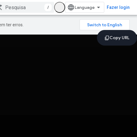
/
Fazer login
m ter erros.