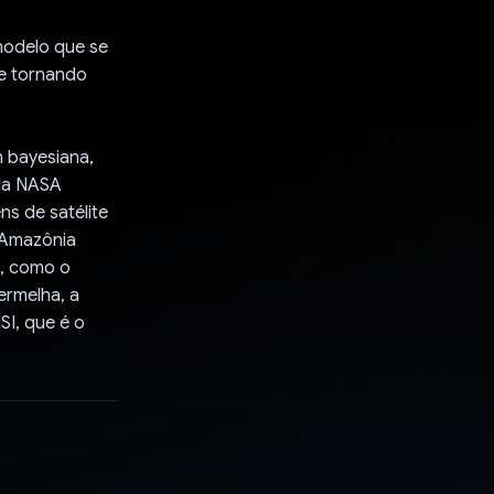
modelo que se
e tornando
m bayesiana,
 da NASA
ns de satélite
 Amazônia
s, como o
ermelha, a
SI, que é o