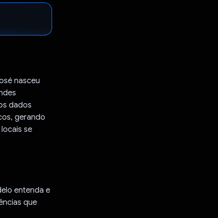
 José nasceu
andes
ros dados
icos, gerando
locais se
odelo entenda e
ências que