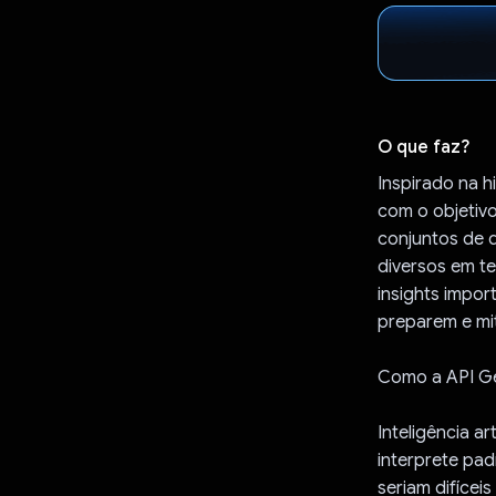
O que faz?
Inspirado na h
com o objetivo
conjuntos de 
diversos em te
insights impo
preparem e mi
Como a API Ge
Inteligência a
interprete pa
seriam difícei