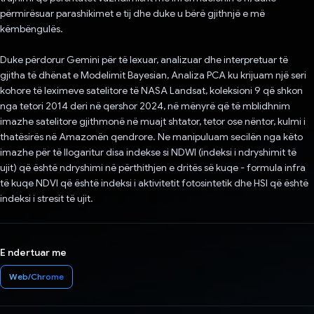
përmirësuar parashikimet e tij dhe duke u bërë gjithnjë e më
këmbëngulës.
Duke përdorur Gemini për të lexuar, analizuar dhe interpretuar të
gjitha të dhënat e Modelimit Bayesian, Analiza PCA ku krijuam një seri
kohore të leximeve satelitore të NASA Landsat, koleksioni 9 që shkon
nga tetori 2014 deri në qershor 2024, në mënyrë që të mblidhnim
imazhe satelitore gjithmonë në muajt shtator, tetor ose nëntor, kulmi i
thatësirës në Amazonën qendrore. Ne manipuluam secilën nga këto
imazhe për të llogaritur disa indekse si NDWI (indeksi i ndryshimit të
ujit) që është ndryshimi në përthithjen e dritës së kuqe - formula infra
të kuqe NDVI që është indeksi i aktivitetit fotosintetik dhe HSI që është
indeksi i stresit të ujit.
E ndertuar me
Web/Chrome