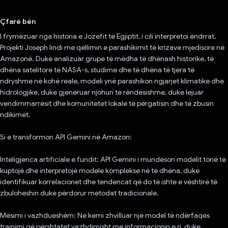
Votuar!
Çfarë bën
I frymëzuar nga historia e Jozefit të Egjiptit, i cili interpretoi ëndrrat,
Projekti Joseph lindi me qëllimin e parashikimit të krizave mjedisore në
Amazonë. Duke analizuar grupe të mëdha të dhënash historike, të
dhëna satelitore të NASA-s, studime dhe të dhëna të tjera të
ndryshme në kohë reale, modeli ynë parashikon ngjarjet klimatike dhe
hidrologjike, duke gjeneruar njohuri të rëndësishme, duke lejuar
vendimmarrësit dhe komunitetet lokale të përgatisin dhe të zbusin
ndikimet.
Si e transformon API Gemini në Amazon:
Inteligjenca artificiale e fundit: API Gemini i mundëson modelit tonë të
kuptojë dhe interpretojë modele komplekse në të dhëna, duke
identifikuar korrelacionet dhe tendencat që do të ishte e vështirë të
zbuloheshin duke përdorur metodat tradicionale.
Mësimi i vazhdueshëm: Ne kemi zhvilluar një model të ndërfaqes
trajnimi që përshtatet vazhdimisht me informacionin e ri, duke