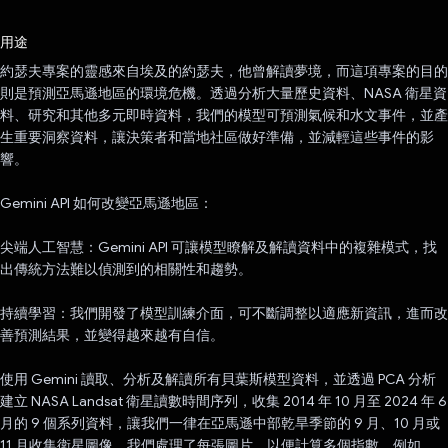
已投票！
用途
約瑟夫專案的靈感來自埃及的約瑟夫，他曾解讀夢境，而這項專案的目的
則是預測亞馬遜地區的環境危機。透過分析大量歷史資料、NASA 衛星資
料、研究和其他多元即時資料，我們的模型可預測氣候和水文事件，並產
生重要洞察資料，讓決策者和當地社區做好準備，並減輕這些事件的影
響。
Gemini API 如何改變亞馬遜地區：
尖端人工智慧：Gemini API 可讓模型瞭解及解讀資料中的複雜模式，找
出傳統方法難以偵測到的相關性和趨勢。
持續學習：我們開發了模型訓練介面，可不斷調整以適應新資訊，進而改
善預測結果，並變得越來越有自信。
使用 Gemini 讀取、分析及解讀所有貝葉斯模型資料，並透過 PCA 分析
建立 NASA Landsat 衛星讀數時間序列，收集 2014 年 10 月至 2024 年 6
月的 9 個系列資料，讓我們一律在亞馬遜中部乾旱季節的 9 月、10 月或
11 月收集衛星圖像。我們處理了每張圖片，以便計算多個指數，例如