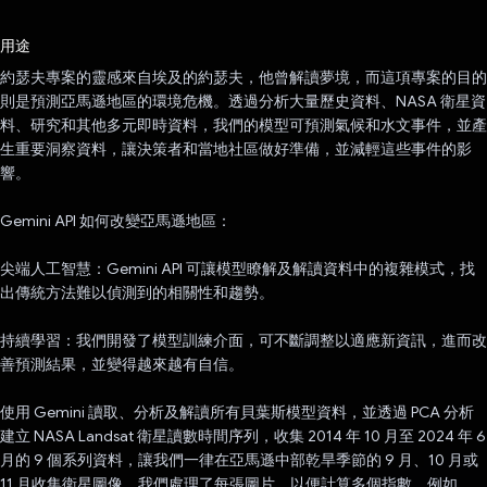
已投票！
用途
約瑟夫專案的靈感來自埃及的約瑟夫，他曾解讀夢境，而這項專案的目的
則是預測亞馬遜地區的環境危機。透過分析大量歷史資料、NASA 衛星資
料、研究和其他多元即時資料，我們的模型可預測氣候和水文事件，並產
生重要洞察資料，讓決策者和當地社區做好準備，並減輕這些事件的影
響。
Gemini API 如何改變亞馬遜地區：
尖端人工智慧：Gemini API 可讓模型瞭解及解讀資料中的複雜模式，找
出傳統方法難以偵測到的相關性和趨勢。
持續學習：我們開發了模型訓練介面，可不斷調整以適應新資訊，進而改
善預測結果，並變得越來越有自信。
使用 Gemini 讀取、分析及解讀所有貝葉斯模型資料，並透過 PCA 分析
建立 NASA Landsat 衛星讀數時間序列，收集 2014 年 10 月至 2024 年 6
月的 9 個系列資料，讓我們一律在亞馬遜中部乾旱季節的 9 月、10 月或
11 月收集衛星圖像。我們處理了每張圖片，以便計算多個指數，例如