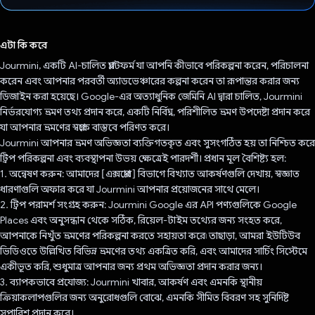
ভোট দিয়েছেন!
এটা কি করে
Jourmini, একটি AI-চালিত প্ল্যাটফর্ম যা আপনি কীভাবে পরিকল্পনা করেন, পরিচালনা
করেন এবং আপনার পরবর্তী অ্যাডভেঞ্চারের কল্পনা করেন তা রূপান্তর করার জন্য
ডিজাইন করা হয়েছে। Google-এর অত্যাধুনিক জেমিনি AI দ্বারা চালিত, Jourmini
নির্ভরযোগ্য ভ্রমণ তথ্য প্রদান করে, একটি নির্বিঘ্ন, পরিশীলিত ভ্রমণ উপদেষ্টা প্রদান করে
যা আপনার ভ্রমণের স্বপ্নকে বাস্তবে পরিণত করে।
Jourmini আপনার ভ্রমণ অভিজ্ঞতা ব্যক্তিগতকৃত এবং সুসংগঠিত হয় তা নিশ্চিত করে
ট্রিপ পরিকল্পনা এবং ব্যবস্থাপনা উভয় ক্ষেত্রেই পারদর্শী। প্রধান মূল বৈশিষ্ট্য হল:
1. অন্বেষণ করুন: আমাদের [এক্সপ্লোর] বিভাগে বিখ্যাত আকর্ষণগুলি দেখায়, স্বজ্ঞাত
ধারণাগুলি অফার করে যা Jourmini আপনার প্রয়োজনের সাথে মেলে।
2. ট্রিপ পরামর্শ সংগ্রহ করুন: Jourmini Google এর API পণ্যগুলিকে Google
Places এবং অনুসন্ধান থেকে সঠিক, রিয়েল-টাইম তথ্যের জন্য সংহত করে,
আপনাকে নিখুঁত ভ্রমণের পরিকল্পনা করতে সহায়তা করে৷ তাছাড়া, আমরা ইউটিউব
ভিডিওতে উল্লিখিত বিভিন্ন ভ্রমণের তথ্য একত্রিত করি, এবং আমাদের সার্চিং সিস্টেমে
একীভূত করি, শুধুমাত্র আপনার জন্য প্রথম অভিজ্ঞতা প্রদান করার জন্য।
3. ব্যাপকভাবে প্রযোজ্য: Jourmini খাবার, আকর্ষণ এবং এমনকি স্থানীয়
ক্রিয়াকলাপগুলির জন্য অনুরোধগুলি বোঝে, এমনকি সীমিত বিবরণ সহ সুনির্দিষ্ট
সুপারিশ প্রদান করে।