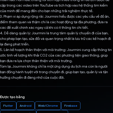
cập trong các video trên YouTube và tích hợp vào hệ thống tìm kiếm
của mình để mang đến cho bạn những trải nghiệm thực tế.
3. Phạm vi áp dụng rộng rãi: Jourmini hiểu được các yêu cầu về đồ ăn,
điểm tham quan và thậm chí là các hoạt động tại địa phương, đưa ra
các đề xuất chính xác ngay cả khi có ít thông tin chi tiết.
4. Dễ dàng quản lý: Jourmini là trung tâm quản lý chuyến đi của bạn,
cho phép bạn tạo, sửa đổi và quan trọng nhất là lưu trữ các kế hoạch đi
lại đang phát triển.
5. Lên kế hoạch thân thiện với môi trường: Jourmini cung cấp thông tin
ước tính về lượng khí thải CO2 của các phương tiện giao thông, giúp
bạn đưa ra lựa chọn thân thiện với môi trường.
Tóm lại, Jourmini không chỉ là một ứng dụng du lịch mà còn là người
bạn đồng hành tuyệt vời trong chuyến đi, giúp bạn tạo, quản lý và tận
hưởng chuyến đi đáng nhớ của cuộc đời.
Được tạo bằng
Flutter
Android
Web/Chrome
Firebase