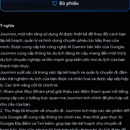
Bỏ phiếu
Đã bình chọn!
Ý nghĩa
Jourmini, một nền tảng sử dụng AI được thiết kế để thay đổi cách bạn
lập kế hoạch, quản lý và hình dung chuyến phiêu lưu tiếp theo của
mình. Được cung cấp bởi công nghệ AI Gemini tiên tiến của Google,
Jourmini cung cấp thông tin du lịch đáng tin cậy, mang đến một trợ lý
du lịch chuyên nghiệp và liền mạch giúp biến ước mơ du lịch của bạn
thành hiện thực.
Jourmini xuất sắc cả trong việc lập kế hoạch và quản lý chuyến đi, đảm
bảo trải nghiệm du lịch của bạn được cá nhân hoá và được sắp xếp hợp
lý. Các tính năng cốt lõi chính là:
1. Khám phá: Mục [Khám phá] giới thiệu các điểm tham quan nổi tiếng,
cung cấp các ý tưởng trực quan mà Jourmini tinh chỉnh để phù hợp với
nhu cầu của bạn.
2. Thu thập lời khuyên về chuyến đi: Jourmini tích hợp các sản phẩm API
của Google để cung cấp thông tin chính xác, theo thời gian thực từ
Google Địa điểm và Tìm kiếm, giúp bạn lên kế hoạch cho chuyến đi
hoàn hảo. Hơn nữa, chúng tôi tích hợp nhiều thông tin du lịch được đề