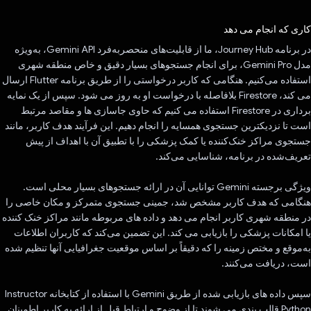
رای داد!
کاری که انجام می دهد
در برنامه Journey Hub، ما از قابلیت‌های منحصربه‌فرد Gemini API، به‌ویژه
مدل Gemini Pro، برای انجام جستجوهای بسیار دقیق و خاص منطقه شهری
استفاده می‌کنیم. هنگامی که کاربر درخواستی را از طریق برنامه Flutter ارسال
می کند، Firestore بلافاصله با درخواست او به روز می شود. سپس از یک نمایه
برداری در Firestore استفاده می کنیم که حاوی جاسازی ها و مقاصد مرتبط
است تا نزدیکترین جستجوی همسایه را انجام دهیم. این فرآیند هدف کاربر، مانند
جستجوی مراکز خنک‌کننده یا کمک پزشکی را با تطبیق آن با اهداف از پیش
تعریف‌شده در برنامه، شناسایی می‌کند.
ویژگی برجسته Gemini توانایی آن در ارائه جستجوهای بسیار محلی است.
هنگامی که هدف کاربر مشخص شد، جمینی جستجوی متمرکز و مکان خاصی را
در منطقه شهری کاربر انجام می دهد و داده های مربوطه مانند مراکز خنک کننده
یا امکانات پزشکی را بازیابی می کند. این تضمین می‌کند که کاربران اطلاعات
به‌موقع و مختص زمینه را که دقیقاً بر اساس موقعیت جغرافیایی آنها تنظیم شده
است، دریافت می‌کنند.
سپس داده های بازیابی شده از طریق Gemini با استفاده از کتابخانه Instructor
Python قالب بندی می شوند تا از وضوح و ارتباط قبل از ارائه به کاربر اطمینان