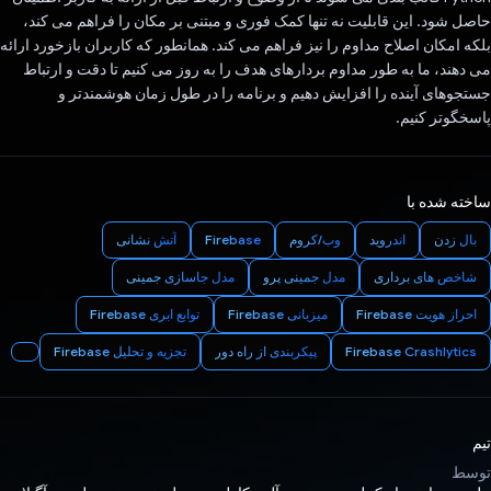
حاصل شود. این قابلیت نه تنها کمک فوری و مبتنی بر مکان را فراهم می کند،
بلکه امکان اصلاح مداوم را نیز فراهم می کند. همانطور که کاربران بازخورد ارائه
می دهند، ما به طور مداوم بردارهای هدف را به روز می کنیم تا دقت و ارتباط
جستجوهای آینده را افزایش دهیم و برنامه را در طول زمان هوشمندتر و
پاسخگوتر کنیم.
ساخته شده با
بال زدن
اندروید
وب/کروم
Firebase
آتش نشانی
شاخص های برداری
مدل جمینی پرو
مدل جاسازی جمینی
احراز هویت Firebase
میزبانی Firebase
توابع ابری Firebase
Firebase Crashlytics
پیکربندی از راه دور
تجزیه و تحلیل Firebase
تیم
توسط