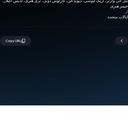
نیل جی وارنر، اریک لیوسی، دیوید آلن، کارلوس دوبل، تری هنری، لدیس آگیلار،
جیمز هنری
از
ایالات متحده