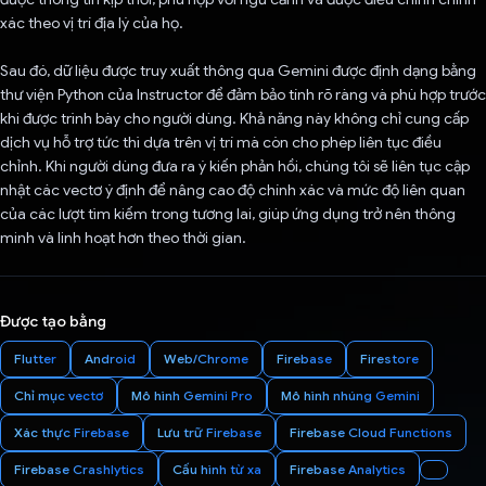
xác theo vị trí địa lý của họ.
Sau đó, dữ liệu được truy xuất thông qua Gemini được định dạng bằng
thư viện Python của Instructor để đảm bảo tính rõ ràng và phù hợp trước
khi được trình bày cho người dùng. Khả năng này không chỉ cung cấp
dịch vụ hỗ trợ tức thì dựa trên vị trí mà còn cho phép liên tục điều
chỉnh. Khi người dùng đưa ra ý kiến phản hồi, chúng tôi sẽ liên tục cập
nhật các vectơ ý định để nâng cao độ chính xác và mức độ liên quan
của các lượt tìm kiếm trong tương lai, giúp ứng dụng trở nên thông
minh và linh hoạt hơn theo thời gian.
Được tạo bằng
Flutter
Android
Web/Chrome
Firebase
Firestore
Chỉ mục vectơ
Mô hình Gemini Pro
Mô hình nhúng Gemini
Xác thực Firebase
Lưu trữ Firebase
Firebase Cloud Functions
Firebase Crashlytics
Cấu hình từ xa
Firebase Analytics