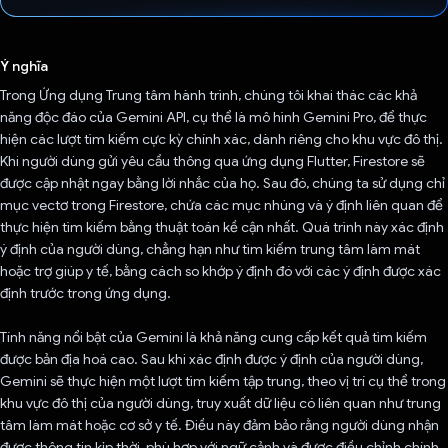
Đã bình chọn!
Ý nghĩa
Trong Ứng dụng Trung tâm hành trình, chúng tôi khai thác các khả
năng độc đáo của Gemini API, cụ thể là mô hình Gemini Pro, để thực
hiện các lượt tìm kiếm cực kỳ chính xác, dành riêng cho khu vực đô thị.
Khi người dùng gửi yêu cầu thông qua ứng dụng Flutter, Firestore sẽ
được cập nhật ngay bằng lời nhắc của họ. Sau đó, chúng ta sử dụng chỉ
mục vectơ trong Firestore, chứa các mục nhúng và ý định liên quan để
thực hiện tìm kiếm bằng thuật toán kề cận nhất. Quá trình này xác định
ý định của người dùng, chẳng hạn như tìm kiếm trung tâm làm mát
hoặc trợ giúp y tế, bằng cách so khớp ý định đó với các ý định được xác
định trước trong ứng dụng.
Tính năng nổi bật của Gemini là khả năng cung cấp kết quả tìm kiếm
được bản địa hoá cao. Sau khi xác định được ý định của người dùng,
Gemini sẽ thực hiện một lượt tìm kiếm tập trung, theo vị trí cụ thể trong
khu vực đô thị của người dùng, truy xuất dữ liệu có liên quan như trung
tâm làm mát hoặc cơ sở y tế. Điều này đảm bảo rằng người dùng nhận
được thông tin kịp thời, phù hợp với ngữ cảnh và được điều chỉnh chính