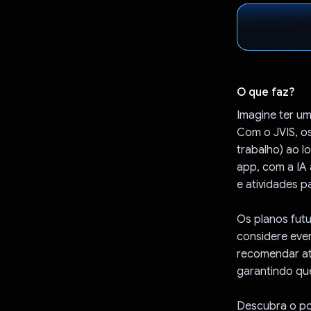
O que faz?
Imagine ter um
Com o JVIS, os
trabalho) ao l
app, com a IA 
e atividades p
Os planos fut
considere even
recomendar ati
garantindo qu
Descubra o po