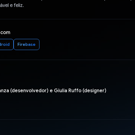
vel e feliz.
 com
droid
Firebase
nza (desenvolvedor) e Giulia Ruffo (designer)