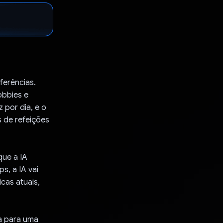
ferências.
obbies e
 por dia, e o
s de refeições
que a IA
s, a IA vai
cas atuais,
a para uma