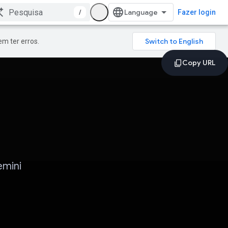
/
Fazer login
m ter erros.
emini