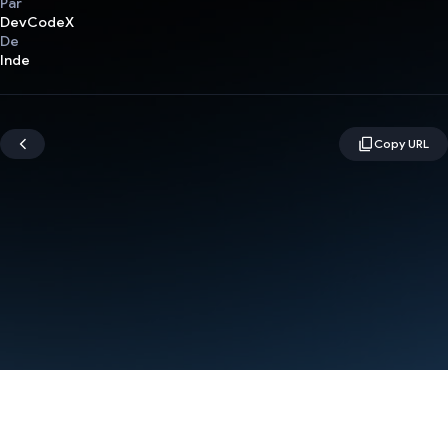
Par
DevCodeX
De
Inde