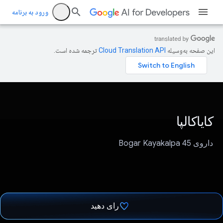
ورود به برنامه
این صفحه به‌وسیله
ترجمه شده است.
کایاکالپا
داروی Bogar Kayakalpa 45
رای دهید