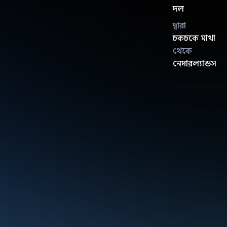
দল
দ্বারা
চকচকে মাথা
থেকে
নেদারল্যান্ডস