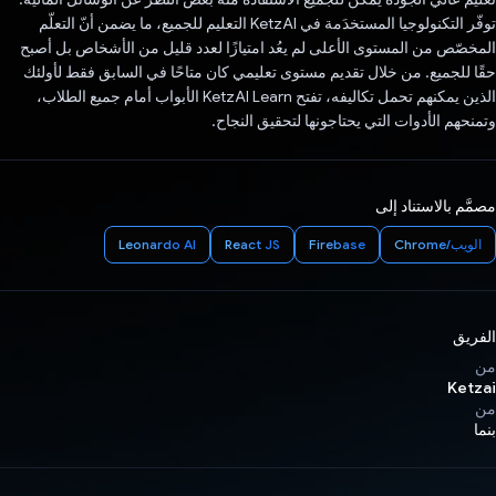
توفّر التكنولوجيا المستخدَمة في KetzAI التعليم للجميع، ما يضمن أنّ التعلّم
المخصّص من المستوى الأعلى لم يعُد امتيازًا لعدد قليل من الأشخاص بل أصبح
حقًا للجميع. من خلال تقديم مستوى تعليمي كان متاحًا في السابق فقط لأولئك
الذين يمكنهم تحمل تكاليفه، تفتح KetzAI Learn الأبواب أمام جميع الطلاب،
وتمنحهم الأدوات التي يحتاجونها لتحقيق النجاح.
مصمَّم بالاستناد إلى
الويب/Chrome
Firebase
React JS
Leonardo AI
الفريق
من
Ketzai
من
بنما