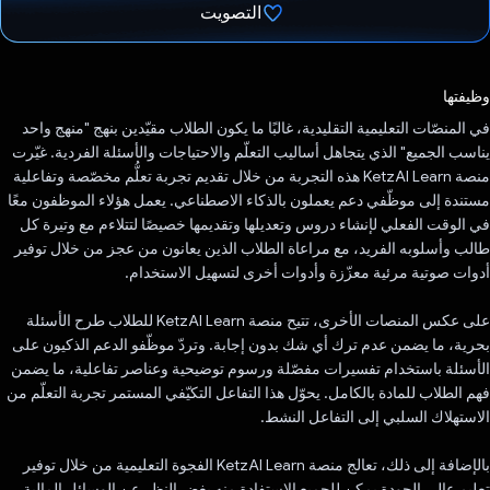
التصويت
تم التصويت.
وظيفتها
في المنصّات التعليمية التقليدية، غالبًا ما يكون الطلاب مقيّدين بنهج "منهج واحد
يناسب الجميع" الذي يتجاهل أساليب التعلّم والاحتياجات والأسئلة الفردية. غيّرت
منصة KetzAI Learn هذه التجربة من خلال تقديم تجربة تعلُّم مخصّصة وتفاعلية
مستندة إلى موظّفي دعم يعملون بالذكاء الاصطناعي. يعمل هؤلاء الموظفون معًا
في الوقت الفعلي لإنشاء دروس وتعديلها وتقديمها خصيصًا لتتلاءم مع وتيرة كل
طالب وأسلوبه الفريد، مع مراعاة الطلاب الذين يعانون من عجز من خلال توفير
أدوات صوتية مرئية معزّزة وأدوات أخرى لتسهيل الاستخدام.
على عكس المنصات الأخرى، تتيح منصة KetzAI Learn للطلاب طرح الأسئلة
بحرية، ما يضمن عدم ترك أي شك بدون إجابة. وتردّ موظّفو الدعم الذكيون على
الأسئلة باستخدام تفسيرات مفصّلة ورسوم توضيحية وعناصر تفاعلية، ما يضمن
فهم الطلاب للمادة بالكامل. يحوّل هذا التفاعل التكيّفي المستمر تجربة التعلّم من
الاستهلاك السلبي إلى التفاعل النشط.
بالإضافة إلى ذلك، تعالج منصة KetzAI Learn الفجوة التعليمية من خلال توفير
تعليم عالي الجودة يمكن للجميع الاستفادة منه بغض النظر عن الوسائل المالية.