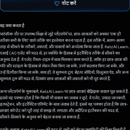
वोट करें
वोट कर दिया है!
यह क्या करता है
पारंपरिक तौर पर उपलब्ध शिक्षा से जुड़े प्लैटफ़ॉर्म पर, छात्र-छात्राओं को अक्सर 'एक ही
तरीका सभी के लिए' वाले तरीके का इस्तेमाल करना पड़ता है. इस तरीके में, अलग-अलग
तरह से सीखने के तरीकों, ज़रूरतों, और सवालों को अनदेखा किया जाता है. KetzAI Learn,
एआई (AI) एजेंट की मदद से, हर व्यक्ति के हिसाब से इंटरैक्टिव तरीके से सीखने का
अनुभव देता है. ये एजेंट रीयल-टाइम में साथ मिलकर काम करते हैं, ताकि हर छात्र-छात्रा की
गति और स्टाइल के हिसाब से लेसन तैयार किए जा सकें, उनमें बदलाव किए जा सकें, और
उन्हें डिलीवर किया जा सके. साथ ही, वे सुलभता टूल, बेहतर ऑडियो, विज़ुअल ऐड, और अन्य
सुलभता टूल की मदद से, दिव्यांग छात्र-छात्राओं की ज़रूरतों को भी पूरा करते हैं.
अन्य प्लैटफ़ॉर्म के मुकाबले, KetzAI Learn पर छात्र-छात्राएं बेझिझक सवाल पूछ सकते हैं.
इससे यह पक्का होता है कि किसी भी सवाल का जवाब न छूटे. ये एजेंट, ज़्यादा जानकारी,
इलस्ट्रेशन, और इंटरैक्टिव एलिमेंट के साथ जवाब देते हैं. इससे यह पक्का होता है कि छात्र-
छात्राएं कॉन्टेंट को पूरी तरह से समझ लें. लगातार और अडैप्टिव इंटरैक्शन की मदद से,
सीखने-सिखाने के अनुभव को बेहतर बनाया जा सकता है.
इसके अलावा, KetzAI Learn की मदद से, सभी को बेहतर क्वालिटी की शिक्षा मिलती है.