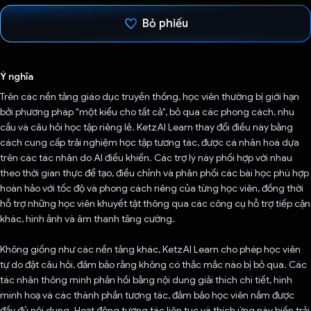
Bỏ phiếu
Đã bình chọn!
Ý nghĩa
Trên các nền tảng giáo dục truyền thống, học viên thường bị giới hạn
bởi phương pháp "một kiểu cho tất cả", bỏ qua các phong cách, nhu
cầu và câu hỏi học tập riêng lẻ. KetzAI Learn thay đổi điều này bằng
cách cung cấp trải nghiệm học tập tương tác, được cá nhân hoá dựa
trên các tác nhân do AI điều khiển. Các trợ lý này phối hợp với nhau
theo thời gian thực để tạo, điều chỉnh và phân phối các bài học phù hợp
hoàn hảo với tốc độ và phong cách riêng của từng học viên, đồng thời
hỗ trợ những học viên khuyết tật thông qua các công cụ hỗ trợ tiếp cận
khác, hình ảnh và âm thanh tăng cường.
Không giống như các nền tảng khác, KetzAI Learn cho phép học viên
tự do đặt câu hỏi, đảm bảo rằng không có thắc mắc nào bị bỏ qua. Các
tác nhân thông minh phản hồi bằng nội dung giải thích chi tiết, hình
minh hoạ và các thành phần tương tác, đảm bảo học viên nắm được
đầy đủ nội dung. Hoạt động tương tác liên tục và thích ứng này biến trải