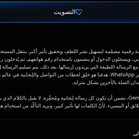
التصويت
تم التصويت.
هي منصة رقمية مصمّمة لتسهيل نشر اللطف وتحقيق تأثير أكبر. ينتقل المس
ع الرسالة اللطيفة التي يريدون إرسالها. بعد ذلك، يتم تسليم الرسالة إ
بشكل مجهول عبر WhatsApp. هدفنا هو خلق لحظات من التواصل والإيجابية في ع
ان الصلة بالآخرين بشكل متزايد.
بمساعدة Gemini API، نضمن أن تكون كل رسالة إيجابية ومُحفّزة. لا نقبل بالكلام ال
لائق أو المسيء. لأنّ الكلمات لها تأثير كبير، ونريد التأكّد من استخدام هذا
إلى