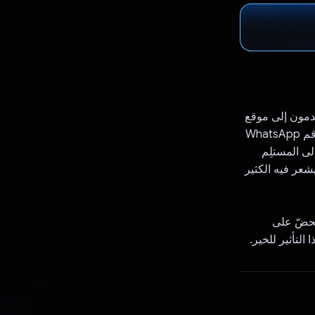
تخدمون إلى موقع
Kinding الإلكتروني، ويسجلون الدخول أو ينضمون باستخدام رقم هواتفهم، ثم يُدخلون رقم WhatsApp
لى المستلِم
الم يشعر فيه الكثير
ذي يحضّ على
 التأثير للخير.