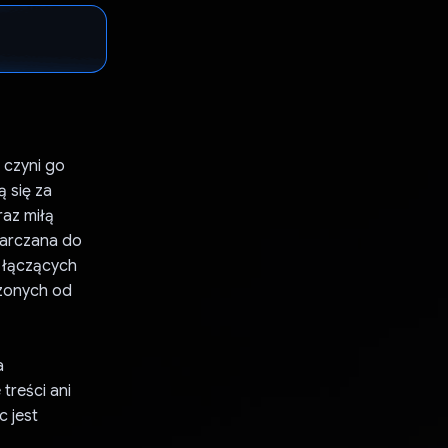
 czyni go
ą się za
az miłą
tarczana do
 łączących
czonych od
a
treści ani
 jest