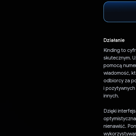
Działanie
Kinding to cyf
skutecznym. Uż
pomocą numeru
wiadomość, kt
odbiorcy za p
i pozytywnych 
innych.
Dzięki interf
optymistyczna 
nienawiść. Po
wykorzystywan