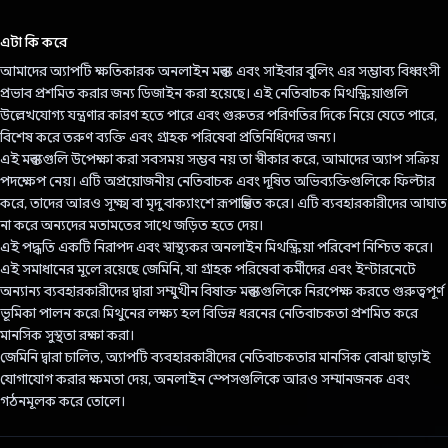
ভোট দিয়েছেন!
এটা কি করে
আমাদের অ্যাপটি ক্ষতিকারক অনলাইন মন্তব্য এবং সাইবার বুলিং এর সম্ভাব্য বিধ্বংসী
প্রভাব প্রশমিত করার জন্য ডিজাইন করা হয়েছে। এই নেতিবাচক মিথস্ক্রিয়াগুলি
উল্লেখযোগ্য যন্ত্রণার কারণ হতে পারে এবং গুরুতর পরিণতির দিকে নিয়ে যেতে পারে,
বিশেষ করে তরুণ ব্যক্তি এবং গ্রাহক পরিষেবা প্রতিনিধিদের জন্য।
এই মন্তব্যগুলি উপেক্ষা করা সবসময় সম্ভব নয় তা স্বীকার করে, আমাদের অ্যাপ সক্রিয়
পদক্ষেপ নেয়। এটি অপ্রয়োজনীয় নেতিবাচক এবং দূষিত অভিব্যক্তিগুলিকে ফিল্টার
করে, তাদের আরও সূক্ষ্ম বা মৃদু বাক্যাংশে রূপান্তরিত করে। এটি ব্যবহারকারীদের আঘাত
না করে অন্যদের মতামতের সাথে জড়িত হতে দেয়।
এই পদ্ধতি একটি নিরাপদ এবং স্বাস্থ্যকর অনলাইন মিথস্ক্রিয়া পরিবেশ নিশ্চিত করে।
এই সমাধানের মূলে রয়েছে জেমিনি, যা গ্রাহক পরিষেবা কর্মীদের এবং ইন্টারনেটে
অন্যান্য ব্যবহারকারীদের দ্বারা সম্মুখীন বিষাক্ত মন্তব্যগুলিকে নিরপেক্ষ করতে গুরুত্বপূর্ণ
ভূমিকা পালন করে৷ মিথুনের লক্ষ্য হল বিভিন্ন ধরনের নেতিবাচকতা প্রশমিত করে
মানসিক সুস্থতা রক্ষা করা।
জেমিনি দ্বারা চালিত, অ্যাপটি ব্যবহারকারীদের নেতিবাচকতার মানসিক বোঝা ছাড়াই
যোগাযোগ করার ক্ষমতা দেয়, অনলাইন স্পেসগুলিকে আরও সম্মানজনক এবং
গঠনমূলক করে তোলে।