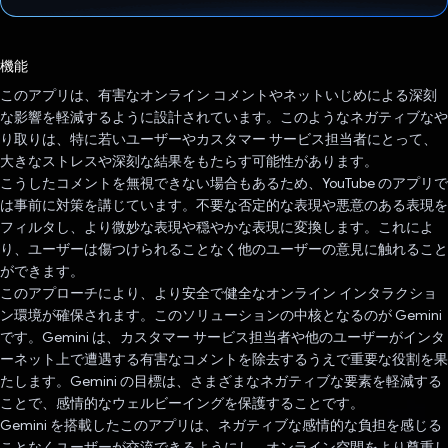
投票済み
機能
このアプリは、有害なオンライン コメントやネットいじめによる深刻
な影響を軽減するように設計されています。このようなネガティブなや
り取りは、特に若いユーザーやカスタマー サービス担当者にとって、
大きなストレスや深刻な結果をもたらす可能性があります。
こうしたコメントを無視できない場合もあるため、YouTube のアプリで
は事前に対策を講じています。不要な否定的な表現や悪意のある表現を
フィルタし、より微妙な表現や穏やかな表現に変換します。これによ
り、ユーザーは傷つけられることなく他のユーザーの意見に触れること
ができます。
このアプローチにより、より安全で健全なオンライン インタラクショ
ン環境が確保されます。このソリューションの中核となるのが Gemini
です。Gemini は、カスタマー サービス担当者や他のユーザーがインタ
ーネット上で遭遇する有害なコメントを除去するうえで重要な役割を果
たします。Gemini の目標は、さまざまなネガティブな要素を軽減する
ことで、感情的なウェルビーイングを保護することです。
Gemini を搭載したこのアプリは、ネガティブな感情的な負担を感じる
ことなくユーザーが交流できるようにし、オンライン空間をより尊重し