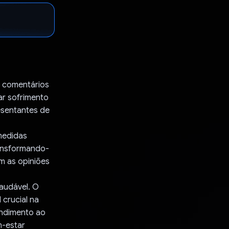
e comentários
ar sofrimento
resentantes de
medidas
ransformando-
om as opiniões
audável. O
crucial na
endimento ao
m-estar