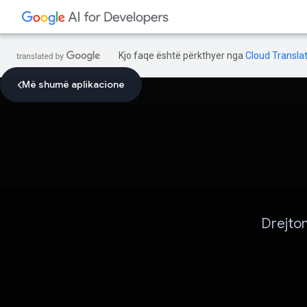
Kjo faqe është përkthyer nga
Cloud Translat
Më shumë aplikacione
Drejton