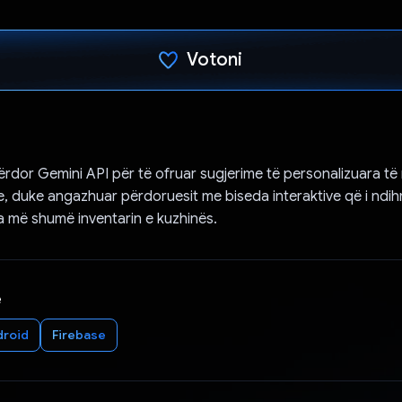
Votoni
Votuar!
rdor Gemini API për të ofruar sugjerime të personalizuara të
are, duke angazhuar përdoruesit me biseda interaktive që i ndi
a më shumë inventarin e kuzhinës.
e
droid
Firebase