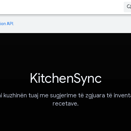
ion API
.
KitchenSync
i kuzhinën tuaj me sugjerime të zgjuara të invent
recetave.