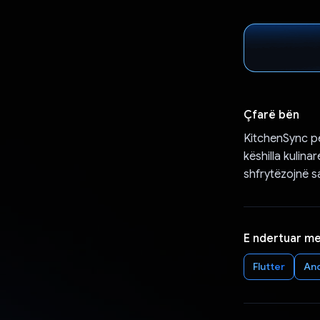
Çfarë bën
KitchenSync pë
këshilla kulin
shfrytëzojnë s
E ndertuar m
Flutter
An