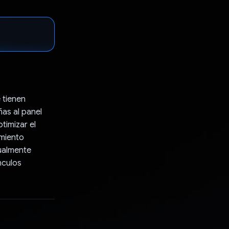
 tienen
as al panel
ptimizar el
imiento
ualmente
nculos