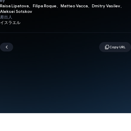
By
Raisa Lipatova、Filipa Roque、Matteo Vacca、Dmitry Vasilev、
Aleksei Sotskov
差出人
イスラエル