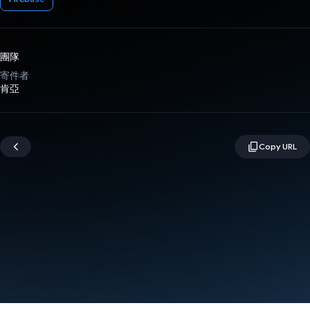
團隊
寄件者
肯亞