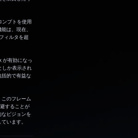
プロンプトを使用
機能は、現在、
なフィルタを超
ck が有効になっ
」としか表示され
包括的で有益な
。このフレーム
回避することが
的なビジョンを
しています。