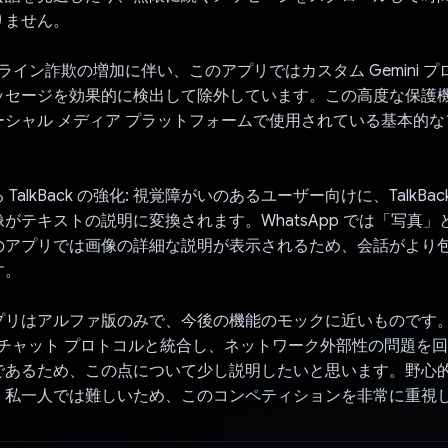
りません。
ンライン詐欺の増加に伴い、このアプリではカスタム Gemini 
ッセージを効果的に検出して除外しています。この高度な保護
ーシャル メディア プラットフォームで使用されている基本的
TalkBack の強化: 視覚障がいのあるユーザー向けに、TalkBa
がテキストの説明に変換されます。WhatsApp では「写真
のアプリでは画像の詳細な説明が表示されるため、会話がより
す。
プリはアルファ版のみで、今後の機能のモックに近いものです
S チャット プロトコルと統合し、ネットワーク外部性の問題を
であるため、この点について少し説明したいと思います。野心
、私一人では難しいため、このコンペティションを非常に重視