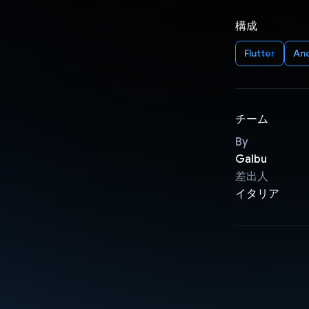
構成
Flutter
An
チーム
By
Galbu
差出人
イタリア