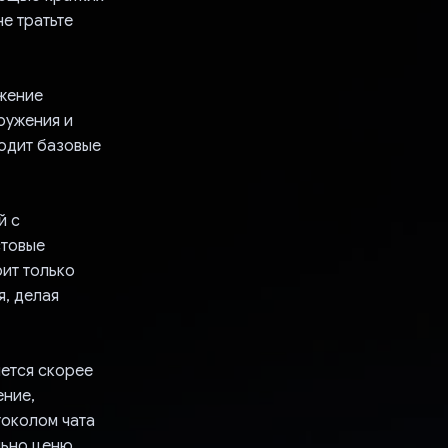
е тратьте
ожение
ружения и
одит базовые
й с
стовые
рит только
, делая
яется скорее
ение,
токолом чата
льно ценю