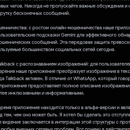
вых чатов. Никогда не пропускайте важные обсуждения и н
крутку бесконечных сообщений.
шенничества: с ростом онлайн-мошенничества наше прил
ользовательские подсказки Gemini для эффективного обна
ошеннических сообщений. Эта передовая защита превосх
ользуемые большинством социальных сетей сегодня.
alkback с распознаванием изображений: для пользователе
зрения наше приложение преобразует изображения в тек
да Talkback активен. В отличие от WhatsApp, который гово
 приложение предоставляет полное описание изображения
лее инклюзивными и информативными.
время приложение находится только в альфа-версии и явл
 тем, чем оно может быть. Я хотел бы сделать это отступл
 видение заключается в интеграции этой структуры с про
 любых внешних сетевых проблем. Вот почему я действите