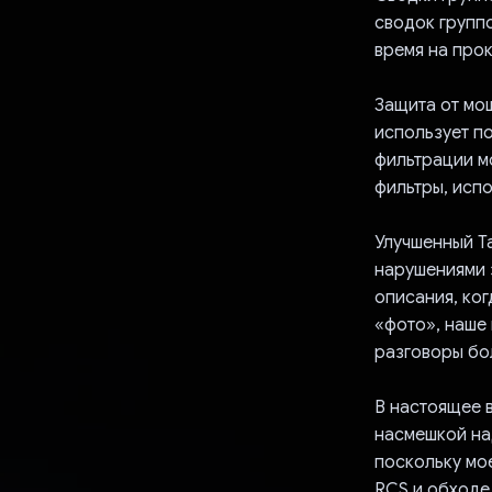
сводок группо
время на про
Защита от мо
использует п
фильтрации м
фильтры, исп
Улучшенный T
нарушениями 
описания, ког
«фото», наше
разговоры бо
В настоящее 
насмешкой над
поскольку мое
RCS и обходе