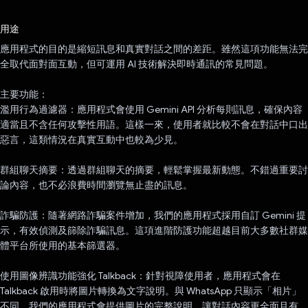
已投票！
用途
應用程式的目的是縮短訊息和真實對話之間的差距。雖然這項功能無法完
全取代面對面互動，但可運用 AI 技術解決即時通訊的常見問題。
主要功能：
濫用行為過濾器：應用程式會使用 Gemini API 分析每則訊息，確保內容
適當且不含任何攻擊性用語。這樣一來，使用者就比較不會在對話中口出
惡言，這類情況在真實互動中也較為少見。
群組聊天摘要：透過群組聊天的摘要，輕鬆掌握最新動態。不錯過重要討
論內容，也不必浪費時間瀏覽無止盡的訊息。
詐騙防護：隨著網路詐騙案件增加，我們的應用程式採用自訂 Gemini 提
示，有效偵測及篩除詐騙訊息。這項進階防護功能超越目前大多數社群媒
體平台所使用的基本篩選器。
使用圖像辨識功能強化 Talkback：針對視障使用者，應用程式會在
Talkback 啟用時將圖片轉換為文字說明。與 WhatsApp 只顯示「相片」
不同，我們的應用程式會提供圖片的完整說明，讓對話內容更全面且有