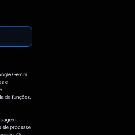
oogle Gemini
es e
e
la de funções,
nguagem
e ele processe
recisão. Os