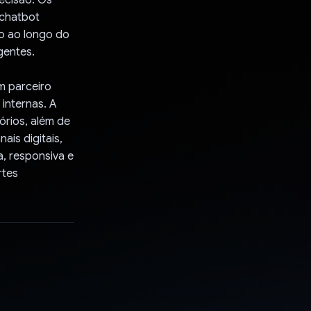
 chatbot
o ao longo do
gentes.
m parceiro
 internas. A
órios, além de
ais digitais,
a, responsiva e
rtes