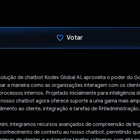
Votar
Voto dado.
solução de chatbot Kodev Global AI, aproveita o poder do G
mar a maneira como as organizações interagem com os client
rocessos internos. Projetado inicialmente para inteligência d
, nosso chatbot agora oferece suporte a uma gama mais amp
dimento ao cliente, integração e tarefas de RH/administração.
ini, integramos recursos avançados de compreensão de li
reconhecimento de contexto ao nosso chatbot, permitindo qu
lexas de clientes e automatize tarefas rotineiras com alta p