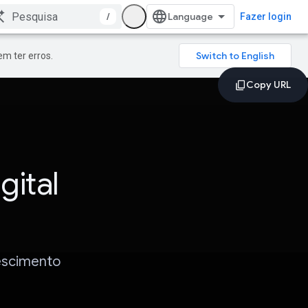
/
Fazer login
m ter erros.
gital
escimento