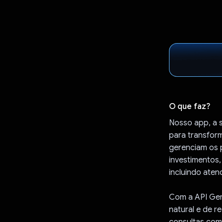
O que faz?
Nosso app, a 
para transfor
gerenciam os p
investimentos
incluindo aten
Com a API Gem
natural e de 
consultas comp