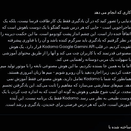
رای داد!
کاری که انجام می دهد
دنیایی را تصور کنید که در آن یادگیری فقط یک کار طاقت فرسا نیست، بلکه یک
ماجراجویی است - جایی که هر درس شبیه گفتگو با یک دوست باهوش است که
اتفاقاً خنده دار است. این چشم انداز پشت کودومو است. ما این حکمت دیرینه را
در نظر گرفتیم که یادگیری باید سرگرم کننده باشد و آن را با فناوری پیشرفته
تقویت کردیم. در قلب Kodomo Google Gemini API قرار دارد، یک هوش
مصنوعی قدرتمند که با کاربران چت می کند و آنها را از طریق محتوای آموزشی
با سهولت یک مربی دوستانه راهنمایی می کند.
اما ما به همین جا بسنده نکردیم. ما این هوش مصنوعی نابغه را با موتور تولید میم
جفت کردیم، زیرا اجازه دهید با آن روبرو شویم - میم ها زبان امروزی هستند.
همانطور که شما با Kodomo تعامل دارید، هوش مصنوعی فقط آموزش نمی
دهد. میم‌های سفارشی می‌سازد که مفاهیم را ثابت می‌کند. این یادگرفتن تجسم
مجدد، ترکیب شوخ طبعی و هوش به گونه ای است که به اندازه چت کردن با یک
دوست طبیعی به نظر می رسد. Kodomo فقط یک برنامه نیست. این آینده
آموزش است، جایی که هر درس فرصتی برای خندیدن، یادگیری و رشد است.
ساخته شده با