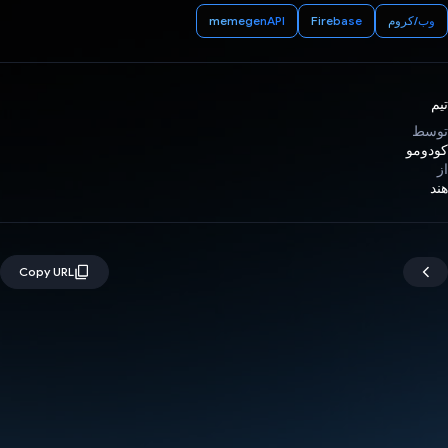
وب/کروم
Firebase
memegenAPI
تیم
توسط
کودومو
از
هند