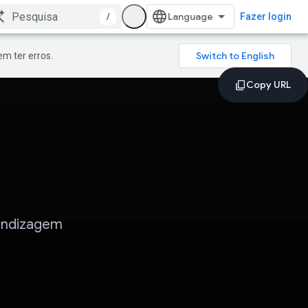
/
Fazer login
m ter erros.
endizagem