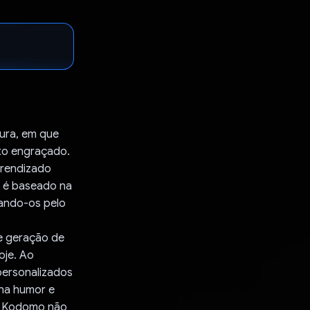
ura, em que
to engraçado.
prendizado
o é baseado na
tando-os pelo
e geração de
oje. Ao
personalizados
ina humor e
 O Kodomo não