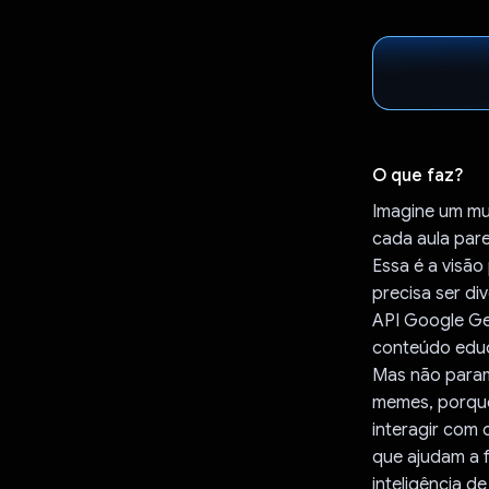
O que faz?
Imagine um mu
cada aula par
Essa é a visã
precisa ser d
API Google Ge
conteúdo educ
Mas não param
memes, porque
interagir com
que ajudam a 
inteligência 