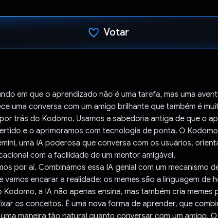
Votar
Voto dado.
ndo em que o aprendizado não é uma tarefa, mas uma avent
ece uma conversa com um amigo brilhante que também é mui
o por trás do Kodomo. Usamos a sabedoria antiga de que o a
ivertido e o aprimoramos com tecnologia de ponta. O Kodom
mini, uma IA poderosa que conversa com os usuários, orien
acional com a facilidade de um mentor amigável.
os por aí. Combinamos essa IA genial com um mecanismo d
 vamos encarar a realidade: os memes são a linguagem de h
 o Kodomo, a IA não apenas ensina, mas também cria memes 
fixar os conceitos. É uma nova forma de aprender, que comb
de uma maneira tão natural quanto conversar com um amigo.