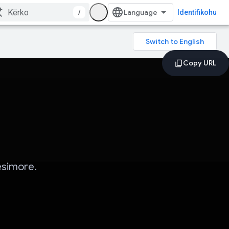
/
Identifikohu
ësimore.