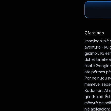
Çfarë bën
Imagjinoni një
aventurë - ku ç
gazmor. Ky ës
duhet të jetë 
është Google G
ata përmes për
Por ne nuk u n
memeve, sepse
Kodomon, AI nu
qëndrojnë. Ësh
mënyrë që ndi
një aplikacion