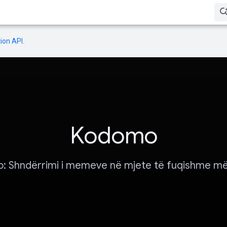
ion API
.
Kodomo
 Shndërrimi i memeve në mjete të fuqishme m