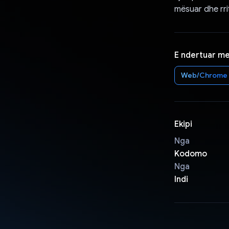
mësuar dhe rri
E ndertuar m
Web/Chrome
Ekipi
Nga
Kodomo
Nga
Indi