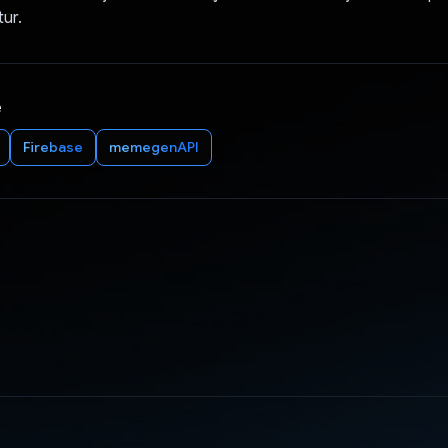
tur.
e
Firebase
memegenAPI