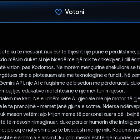
Votoni
Votuar!
 botë ku të mësuarit nuk është thjesht një punë e përditshme, p
do mësim duket si një bisedë me një mik të shkëlqyer, i cili ësh
htë vizioni pas Kodomos. Ne morëm mençurinë shekullore se t
argëtues dhe e plotësuam atë me teknologjinë e fundit. Në z
emini API, një AI e fuqishme që bisedon me përdoruesit, duk
mbajtjes edukative me lehtësinë e një mentori miqësor.
dalëm me kaq. Ne e lidhëm këtë AI gjeniale me një motor të gje
 le ta pranojmë - memet janë gjuha e sotme. Ndërsa ndërvep
k mëson vetëm; ajo krijon meme të personalizuara që i bëjnë
të të mësosh riimagjinuar, duke përzier humorin dhe inteligjen
het po aq e natyrshme sa të bisedosh me një mik. Kodomo nuk
; është e ardhmja e arsimit, ku çdo mësim është një mundësi pë