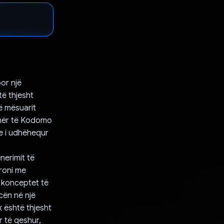
or një
të thjesht
ë mësuarit
emër të Kodomo
e i udhëhequr
nerimit të
roni me
 konceptet të
cën në një
 është thjesht
r të qeshur,