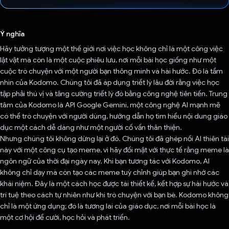
Đã bình chọn!
Ý nghĩa
Hãy tưởng tượng một thế giới nơi việc học không chỉ là một công việc
lặt vặt mà còn là một cuộc phiêu lưu, nơi mỗi bài học giống như một
cuộc trò chuyện với một người bạn thông minh và hài hước. Đó là tầm
nhìn của Kodomo. Chúng tôi đã áp dụng triết lý lâu đời rằng việc học
tập phải thú vị và tăng cường triết lý đó bằng công nghệ tiên tiến. Trung
tâm của Kodomo là API Google Gemini, một công nghệ AI mạnh mẽ
có thể trò chuyện với người dùng, hướng dẫn họ tìm hiểu nội dung giáo
dục một cách dễ dàng như một người cố vấn thân thiện.
Nhưng chúng tôi không dừng lại ở đó. Chúng tôi đã ghép nối AI thiên tài
này với một công cụ tạo meme, vì hãy đối mặt với thực tế rằng meme là
ngôn ngữ của thời đại ngày nay. Khi bạn tương tác với Kodomo, AI
không chỉ dạy mà còn tạo các meme tuỳ chỉnh giúp bạn ghi nhớ các
khái niệm. Đây là một cách học được tái thiết kế, kết hợp sự hài hước và
trí tuệ theo cách tự nhiên như khi trò chuyện với bạn bè. Kodomo không
chỉ là một ứng dụng; đó là tương lai của giáo dục, nơi mỗi bài học là
một cơ hội để cười, học hỏi và phát triển.