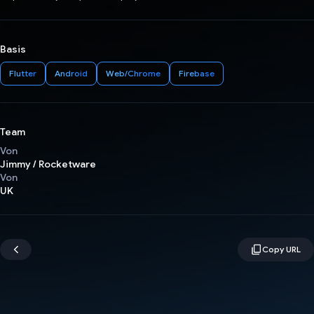
Basis
Flutter
Android
Web/Chrome
Firebase
Team
Von
Jimmy / Rocketware
Von
UK