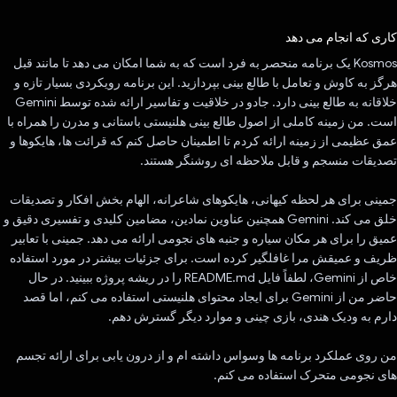
رای داد!
کاری که انجام می دهد
Kosmos یک برنامه منحصر به فرد است که به شما امکان می دهد تا مانند قبل
هرگز به کاوش و تعامل با طالع بینی بپردازید. این برنامه رویکردی بسیار تازه و
خلاقانه به طالع بینی دارد. جادو در خلاقیت و تفاسیر ارائه شده توسط Gemini
است. من زمینه کاملی از اصول طالع بینی هلنیستی باستانی و مدرن را همراه با
عمق عظیمی از زمینه ارائه کردم تا اطمینان حاصل کنم که قرائت ها، هایکوها و
تصدیقات منسجم و قابل ملاحظه ای روشنگر هستند.
جمینی برای هر لحظه کیهانی، هایکوهای شاعرانه، الهام بخش افکار و تصدیقات
خلق می کند. Gemini همچنین عناوین نمادین، مضامین کلیدی و تفسیری دقیق و
عمیق را برای هر مکان سیاره و جنبه های نجومی ارائه می دهد. جمینی با تعابیر
ظریف و عمیقش مرا غافلگیر کرده است. برای جزئیات بیشتر در مورد استفاده
خاص از Gemini، لطفاً فایل README.md را در ریشه پروژه ببینید. در حال
حاضر من از Gemini برای ایجاد محتوای هلنیستی استفاده می کنم، اما قصد
دارم به ودیک هندی، بازی چینی و موارد دیگر گسترش دهم.
من روی عملکرد برنامه ها وسواس داشته ام و از درون یابی برای ارائه تجسم
های نجومی متحرک استفاده می کنم.