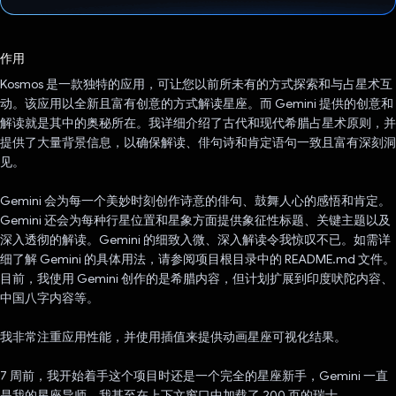
已投票！
作用
Kosmos 是一款独特的应用，可让您以前所未有的方式探索和与占星术互
动。该应用以全新且富有创意的方式解读星座。而 Gemini 提供的创意和
解读就是其中的奥秘所在。我详细介绍了古代和现代希腊占星术原则，并
提供了大量背景信息，以确保解读、俳句诗和肯定语句一致且富有深刻洞
见。
Gemini 会为每一个美妙时刻创作诗意的俳句、鼓舞人心的感悟和肯定。
Gemini 还会为每种行星位置和星象方面提供象征性标题、关键主题以及
深入透彻的解读。Gemini 的细致入微、深入解读令我惊叹不已。如需详
细了解 Gemini 的具体用法，请参阅项目根目录中的 README.md 文件。
目前，我使用 Gemini 创作的是希腊内容，但计划扩展到印度吠陀内容、
中国八字内容等。
我非常注重应用性能，并使用插值来提供动画星座可视化结果。
7 周前，我开始着手这个项目时还是一个完全的星座新手，Gemini 一直
是我的星座导师。我甚至在上下文窗口中加载了 200 页的瑞士